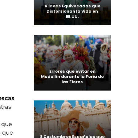
4 Ideas Equivocadas que
Distorsionan la Vida en
EE.UU.
Errores que evitar en
Medellín durante la Feria de
las Flores
rescas
ntras
s que
s que
8 Costumbres Españolas que