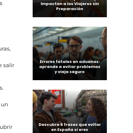
s
Impactan a los Viajeros sin
Preparación
ras,
Errores fatales en aduanas:
 salir
aprende a evitar problemas
y viaja seguro
s.
 un
Descubre 6 frases que evitar
ubrir
en España si eres