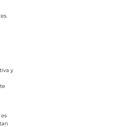
es.
tiva y
te
 es
itan