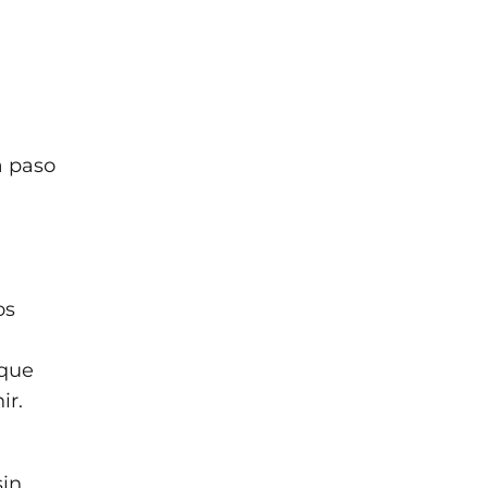
a paso
os
 que
ir.
sin