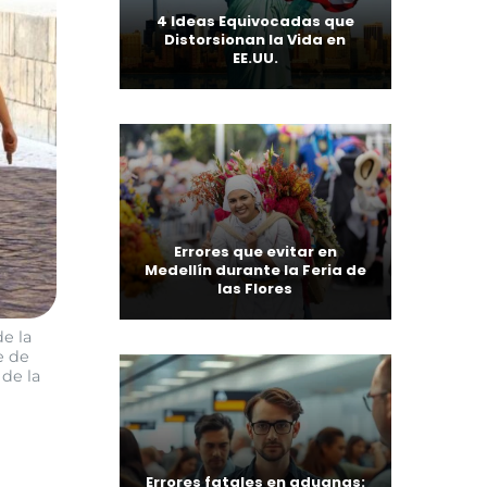
4 Ideas Equivocadas que
Distorsionan la Vida en
EE.UU.
Errores que evitar en
Medellín durante la Feria de
las Flores
de la
e de
 de la
Errores fatales en aduanas: