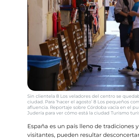
Sin clientela 8 Los veladores del centro se quedaba
ciudad. Para ‘hacer el agosto’ 8 Los pequeños co
afluencia. Reportaje sobre Córdoba vacía en el pue
Judería para ver cómo está la ciudad Turismo turi
España es un país lleno de tradiciones y
visitantes, pueden resultar desconcerta