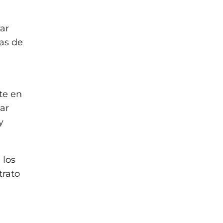
ar
as de
te en
ar
y
 los
trato