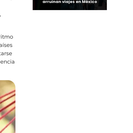
arruinan viajes en México
,
ritmo
aíses
tarse
iencia