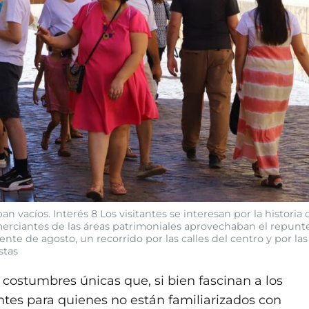
n vacíos. Interés 8 Los visitantes se interesan por la historia 
merciantes de las áreas patrimoniales aprovechaban el repunt
nte de agosto, un recorrido por las calles del centro y por las
stas
 costumbres únicas que, si bien fascinan a los
ntes para quienes no están familiarizados con