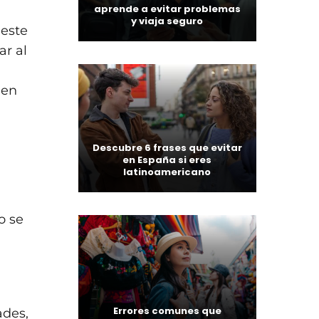
aprende a evitar problemas
y viaja seguro
 este
r al
 en
Descubre 6 frases que evitar
en España si eres
latinoamericano
o se
Errores comunes que
ades,