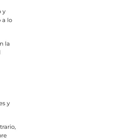
 y
 a lo
n la
d
es y
rario,
pre