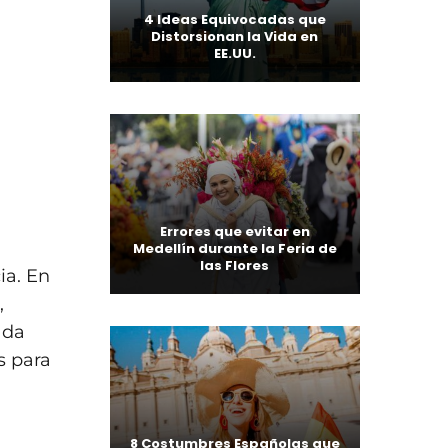
4 Ideas Equivocadas que
Distorsionan la Vida en
EE.UU.
Errores que evitar en
Medellín durante la Feria de
las Flores
ia. En
,
ada
s para
8 Costumbres Españolas que