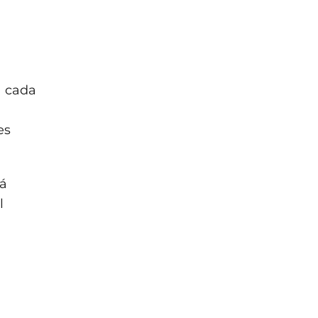
a cada
es
rá
l