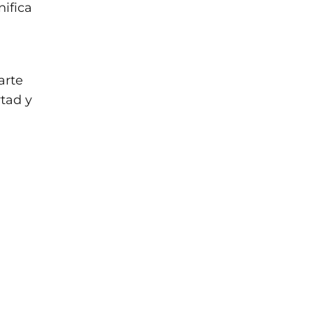
nifica
arte
rtad y