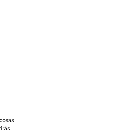
a
 cosas
irás