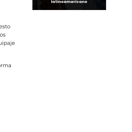
latinoamericano
esto
ios
uipaje
forma