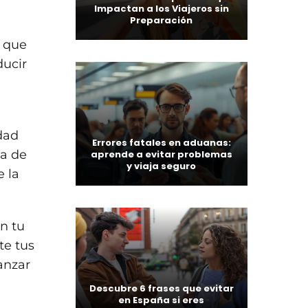
Impactan a los Viajeros sin
Preparación
a que
ducir
dad
Errores fatales en aduanas:
ca de
aprende a evitar problemas
y viaja seguro
e la
en tu
te tus
anzar
Descubre 6 frases que evitar
en España si eres