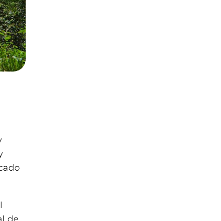
y
y
icado
l
al de