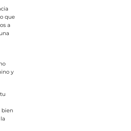
ncia
do que
íos a
 una
ino
mino y
 tu
 bien
la