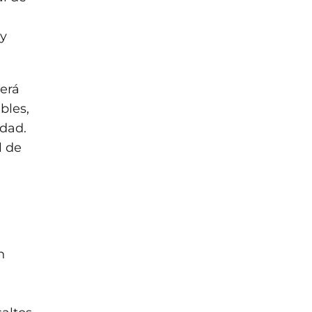
 y
cerá
bles,
idad.
l de
n