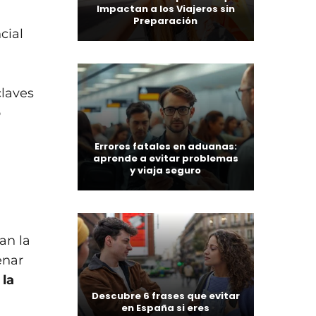
Impactan a los Viajeros sin
Preparación
cial
claves
o
Errores fatales en aduanas:
aprende a evitar problemas
y viaja seguro
an la
enar
 la
Descubre 6 frases que evitar
en España si eres