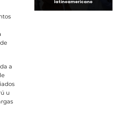
latinoamericano
ntos
a
 de
ada a
le
uiados
rú u
argas