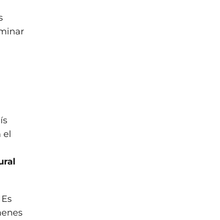
s
aminar
ís
 el
ural
 Es
ímenes