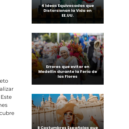
4 Ideas Equivocadas que
Distorsionan la Vida en
EE.UU.
Errores que evitar en
Medellín durante la Feria de
las Flores
reto
alizar
 Este
mes
scubre
8 Costumbres Españolas que