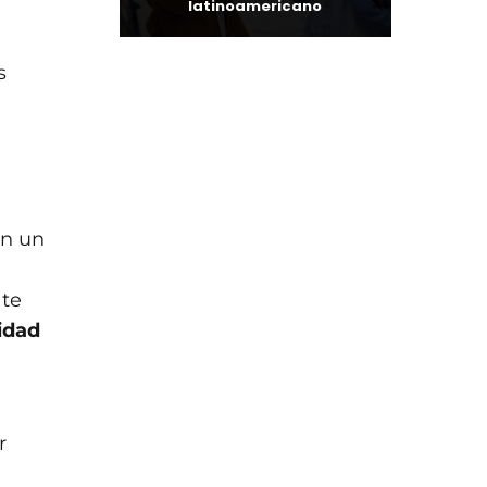
latinoamericano
s
en un
 te
lidad
r