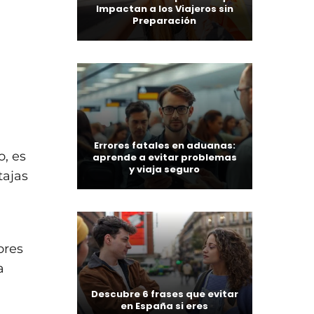
Impactan a los Viajeros sin
Preparación
Errores fatales en aduanas:
o, es
aprende a evitar problemas
y viaja seguro
tajas
ores
a
Descubre 6 frases que evitar
en España si eres