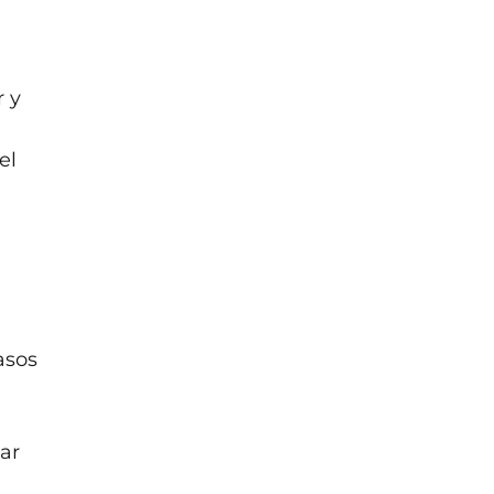
 y
el
asos
ar