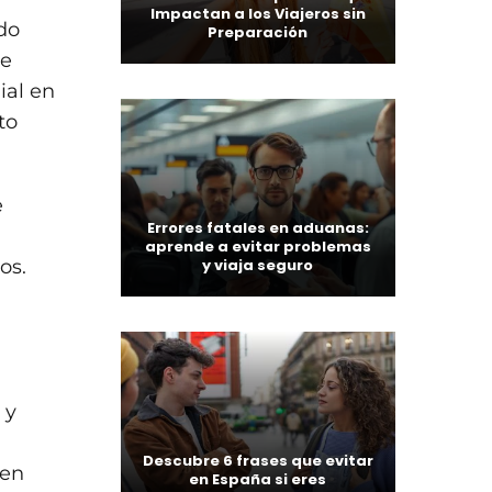
Impactan a los Viajeros sin
do
Preparación
se
ial en
to
e
Errores fatales en aduanas:
aprende a evitar problemas
y viaja seguro
os.
 y
Descubre 6 frases que evitar
 en
en España si eres