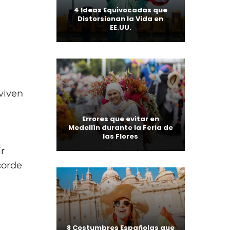
4 Ideas Equivocadas que
Distorsionan la Vida en
EE.UU.
viven
Errores que evitar en
Medellín durante la Feria de
las Flores
r
corde
8 Costumbres Españolas que