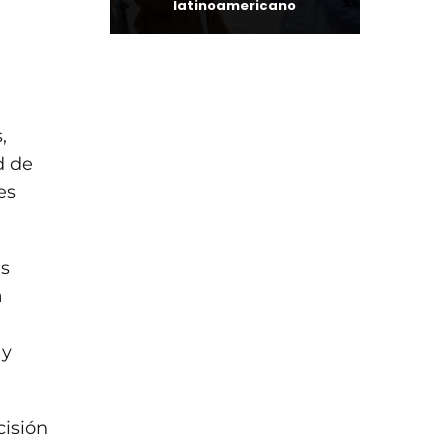
latinoamericano
,
d de
es
es
a
 y
cisión