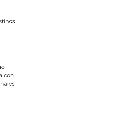
stinos
mo
a con
onales